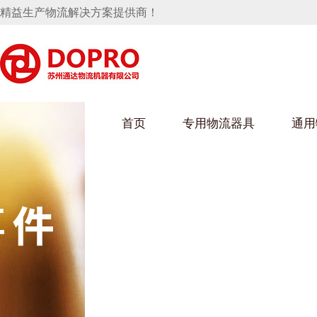
精益生产物流解决方案提供商！
首页
专用物流器具
通用
马桶水箱支架
UWAIN葫芦娃下载最污架
葫芦娃短视频
手推车
汽车行业
乌龟车/平台车
化纤纺织行业
托盘
保险杠料架
发动机料架
丝车/纺丝车
冲压件料架
仪表盘料架
料架
消声器料架
KD包装箱
网箱
卫浴行业
钢板箱
化工行业
架