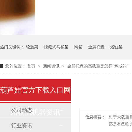
气瓶料架
货架系统
热门关键词：
轮胎架
隐藏式马桶架
网箱
金属托盘
浴缸架
您的位置：
首页
>
新闻资讯
>
金属托盘的高载重是怎样“炼成的”
葫芦娃官方下载入口网
公司动态
站物流机器资讯
信息摘要：
对于大载重货
还是有些吃力的
行业资讯