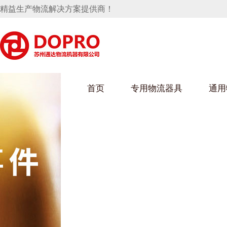
精益生产物流解决方案提供商！
首页
专用物流器具
通用
马桶水箱支架
UWAIN葫芦娃下载最污架
葫芦娃短视频
手推车
汽车行业
乌龟车/平台车
化纤纺织行业
托盘
保险杠料架
发动机料架
丝车/纺丝车
冲压件料架
仪表盘料架
料架
消声器料架
KD包装箱
网箱
卫浴行业
钢板箱
化工行业
架