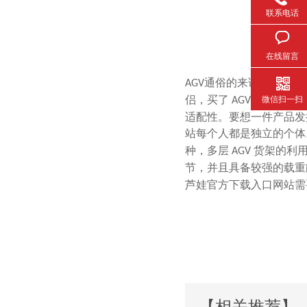
联系电话
在线留言
通俗的来讲可以说是一种小
AGV
侣，买了

微信扫一扫
AGV
适配性。要想一件产品发
站每个人都是独立的个体
种，多层
货架的利用率
AGV
节，并且具备较强的载重
芦娃官方下载入口网站需要