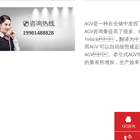
咨询热线
是一种在仓储中发挥了重要
AGV
咨询量提高了很多。在
AGV
19901488828
Vehicle
，翻译为中文
而
可以自动按照规定的
AGV
、牵引式
等
AGV
AGV
的量有所增加，生产效率
QQ咨询