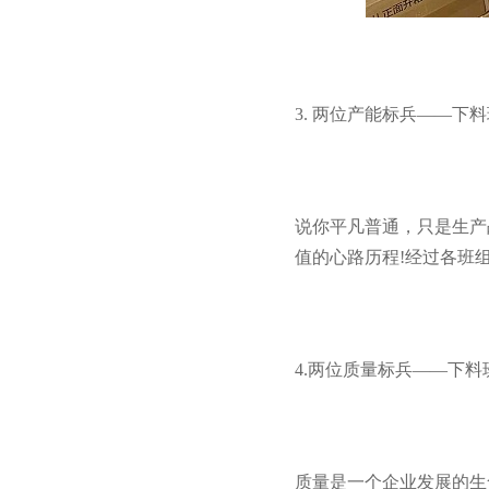
3. 两位产能标兵——下料班
说你平凡普通，只是
值的心路历程!经过各班组推
4.
两位质量标兵
——下料班
质量是一个企业发展的生命线