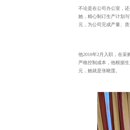
不论是在公司办公室，还
她，精心制订生产计划与
元，为公司完成产量
他2010年2月入职，
严格控制成本，他根据生产
元，她就是张晓莲。