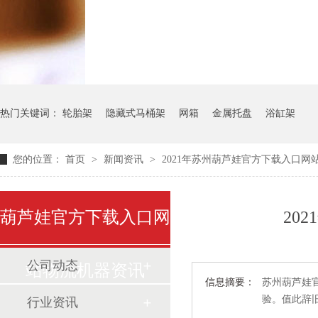
气瓶料架
货架系统
热门关键词：
轮胎架
隐藏式马桶架
网箱
金属托盘
浴缸架
您的位置：
首页
>
新闻资讯
>
2021年苏州葫芦娃官方下载入口
葫芦娃官方下载入口网
20
公司动态
站物流机器资讯
信息摘要：
苏州葫芦娃官
验。值此
行业资讯