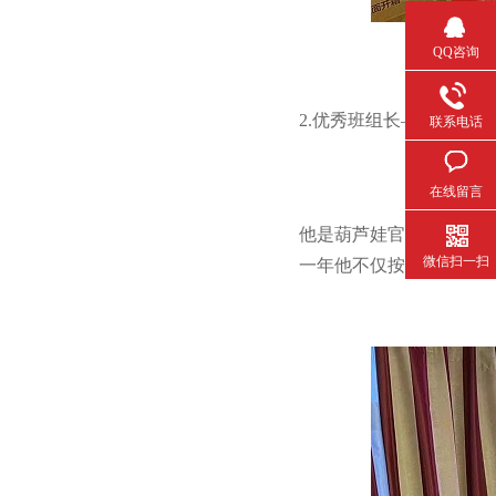
QQ咨询
2.
优秀班组长
——邵富涛
联系电话
在线留言
他是葫芦娃官方下载入口网站
微信扫一扫
一年他不仅按时完成焊接生产任