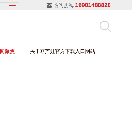
19901488828
咨询热线:
闻聚焦
关于葫芦娃官方下载入口网站
LUWA污官方下载入口网站
玻璃架
幕墙架
浴缸托盘