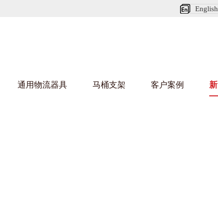
English
通用物流器具
马桶支架
客户案例
新
娃短视频APP安装下载进入架
葫芦娃HU
架
车/平台车
纺织行业
金属零件盒
建筑行业
/纺丝车
布车/布匹架
丝箱
铝型材架
箱
行业
金属托盘
包装行业