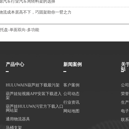
源汽车行业汽车周转料架的选择
物流成本居高不下，巧固架助你一臂之力
托盘-单面双向-多功能
产品中心
新闻案例
关
站
HULUWAIN葫芦娃下载最污架
客户案例
公司
葫芦娃短视频APP安装下载进入
公司动态
荣誉
架
行业资讯
生产
葫芦娃HULUWA污官方下载入口
网站架
网站地图
电子
通用物流器具
联系
马桶支架