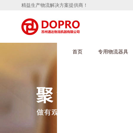
精益生产物流解决方案提供商！
首页
专用物流器具
隐藏式马桶水箱支架
HULUWAIN葫芦娃下载最污架
葫芦
手推车
汽车行业
乌龟
化纤
变速箱托盘
保险杠料架
发动机料架
丝车
轮胎架
冲压件料架
仪表盘料架
转向机料架
消声器料架
KD包装箱
网箱
卫浴行业
钢板
化工
悬挂料架