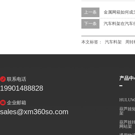
上一条
金属网箱如何成
下一条
汽车料架在汽车
本文标签：
汽车料架
周转
产品中
联系电话
19901488828
HULU
企业邮箱
葫芦娃短
sales@xm360so.com
架
葫芦娃H
网站架