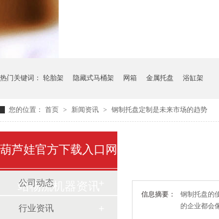
气瓶料架
货架系统
热门关键词：
轮胎架
隐藏式马桶架
网箱
金属托盘
浴缸架
您的位置：
首页
>
新闻资讯
>
钢制托盘定制是未来市场的趋势
葫芦娃官方下载入口网
公司动态
站物流机器资讯
信息摘要：
钢制托盘的使
的企业都会
行业资讯