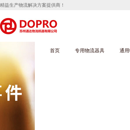
精益生产物流解决方案提供商！
首页
专用物流器具
通用
马桶水箱支架
UWAIN葫芦娃下载最污架
葫芦娃短视频
手推车
汽车行业
乌龟车/平台车
化纤纺织行业
托盘
保险杠料架
发动机料架
丝车/纺丝车
冲压件料架
仪表盘料架
料架
消声器料架
KD包装箱
网箱
卫浴行业
钢板箱
化工行业
架