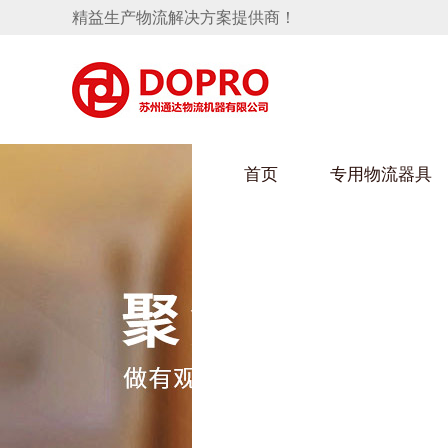
精益生产物流解决方案提供商！
首页
专用物流器具
隐藏式马桶水箱支架
HULUWAIN葫芦娃下载最污架
葫芦
手推车
汽车行业
乌龟
化纤
变速箱托盘
保险杠料架
发动机料架
丝车
轮胎架
冲压件料架
仪表盘料架
转向机料架
消声器料架
KD包装箱
网箱
卫浴行业
钢板
化工
悬挂料架