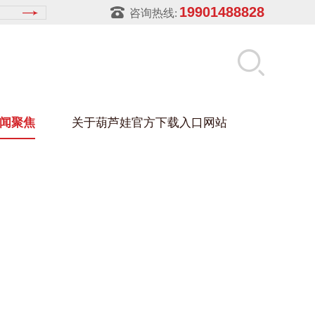
19901488828
咨询热线:
闻聚焦
关于葫芦娃官方下载入口网站
LUWA污官方下载入口网站
玻璃架
幕墙架
浴缸托盘