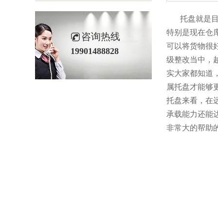
托盘就是目前市
特别是现在仓库当
咨询热线
可以将货物很好
19901488828
级整改当中
实大家都知道
属托盘才能够更
托盘来看
承载能力还能达
非常大的帮助的