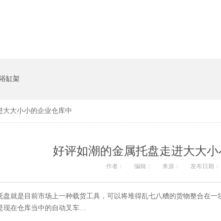
系统
猪饲料槽
浴缸架
进大大小小的企业仓库中
好评如潮的金属托盘走进大大小
作者：
编辑：
来源：
发布日期： 2
托盘就是目前市场上一种载货工具，可以将堆得乱七八糟的货物整合在一块成为
是现在仓库当中的自动叉车…