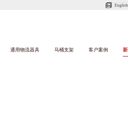
English
通用物流器具
马桶支架
客户案例
新
娃短视频APP安装下载进入架
葫芦娃HU
架
车/平台车
纺织行业
金属零件盒
建筑行业
/纺丝车
布车/布匹架
丝箱
铝型材架
箱
行业
金属托盘
包装行业