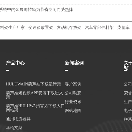
系统中的金属周转箱为节省空间而受热捧
料架生产厂家
变速箱放置架
发动机存放架
汽车零部件料架
染整车
产品中心
新闻案例
关
站
HULUWAIN葫芦娃下载最污架
客户案例
公司
葫芦娃短视频APP安装下载进入
公司动态
荣誉
架
行业资讯
生产
葫芦娃HULUWA污官方下载入口
网站架
网站地图
电子
通用物流器具
联系
马桶支架