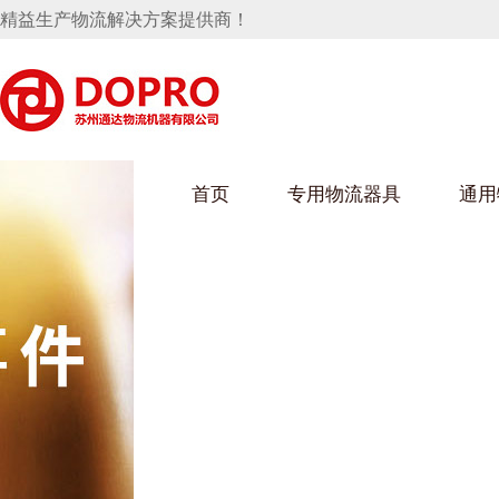
精益生产物流解决方案提供商！
首页
专用物流器具
通用
马桶水箱支架
UWAIN葫芦娃下载最污架
葫芦娃短视频
手推车
汽车行业
乌龟车/平台车
化纤纺织行业
托盘
保险杠料架
发动机料架
丝车/纺丝车
冲压件料架
仪表盘料架
料架
消声器料架
KD包装箱
网箱
卫浴行业
钢板箱
化工行业
架