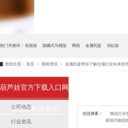
气瓶料架
货架系统
热门关键词：
轮胎架
隐藏式马桶架
网箱
金属托盘
浴缸架
您的位置：
首页
>
新闻资讯
>
金属托盘带你了解仓储行业未来的
葫芦娃官方下载入口网
公司动态
站物流机器资讯
信息摘要：
物流行业在古
着现代物流
行业资讯