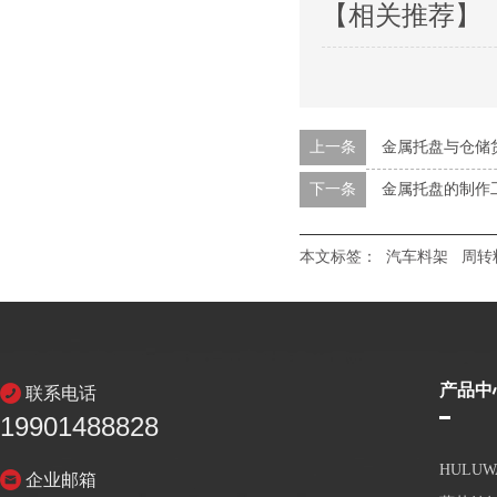
【相关推荐】
上一条
金属托盘与仓储
下一条
金属托盘的制作
本文标签：
汽车料架
周转
产品中
联系电话
19901488828
HULU
企业邮箱