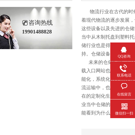
物流行业在古代的时候就已
着现代物流的逐步发展
咨询热线
这些设备以及先进的仓储管
19901488828
当中从木制托盘到塑料托盘
储行业也是得到了飞速的发
持。仓储设备的的
QQ咨询
未来的仓储行业一定会随着
载入口网站也会发现，现
联系电话
能化，系统化的全面发
流运输中，也能看到先
在线留言
在的定制化生产，更
业当中仓储的各个环节的要
能看到为什么仓储行业的美好
微信扫一扫