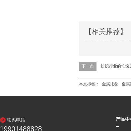
【相关推荐】
下一条
纺织行业的堆垛
本文标签：
金属托盘
金属
产品中
联系电话
19901488828