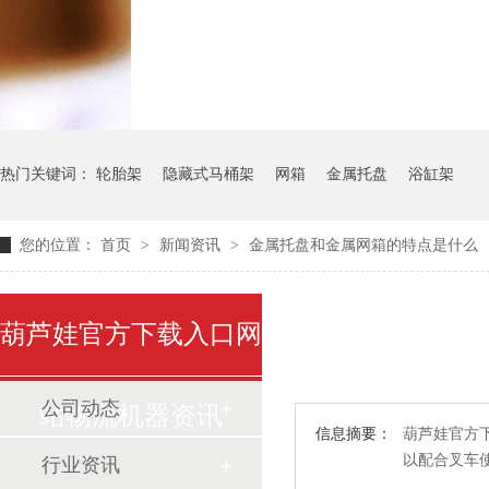
气瓶料架
货架系统
热门关键词：
轮胎架
隐藏式马桶架
网箱
金属托盘
浴缸架
您的位置：
首页
>
新闻资讯
>
金属托盘和金属网箱的特点是什么
葫芦娃官方下载入口网
公司动态
站物流机器资讯
信息摘要：
葫芦娃官方下
以配合叉车使
行业资讯