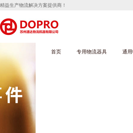
精益生产物流解决方案提供商！
首页
专用物流器具
通用
马桶水箱支架
UWAIN葫芦娃下载最污架
葫芦娃短视频
手推车
汽车行业
乌龟车/平台车
化纤纺织行业
托盘
保险杠料架
发动机料架
丝车/纺丝车
冲压件料架
仪表盘料架
料架
消声器料架
KD包装箱
网箱
卫浴行业
钢板箱
化工行业
架