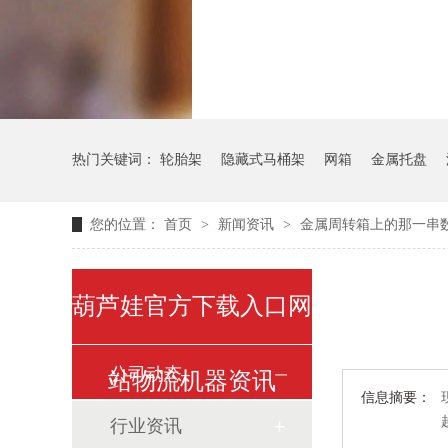
气瓶料架
货架
热门关键词：
轮胎架
隐藏式马桶架
网箱
金属托盘
您的位置：
首页
>
新闻资讯
>
金属周转箱上的那一串
葫芦娃官方下载入口网
公司动态
站物流机器资讯
信息摘要：
行业资讯