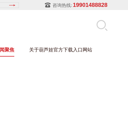
19901488828
咨询热线:
闻聚焦
关于葫芦娃官方下载入口网站
LUWA污官方下载入口网站
玻璃架
幕墙架
浴缸托盘