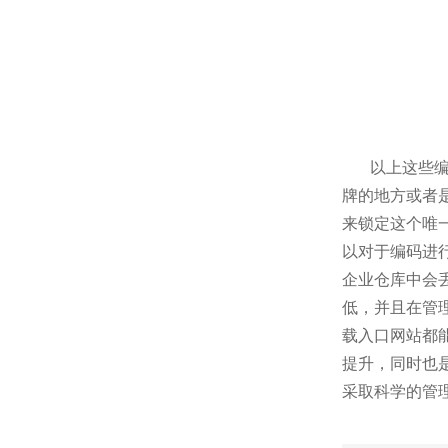
以上这些编码在
牌的地方或者是
来锁定这个唯一的
以对于编码进行
企业仓库中会丢
低，并且
载入口网站都能
提升，
采取科学的管理