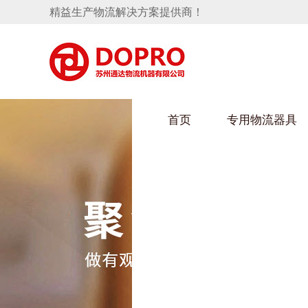
精益生产物流解决方案提供商！
首页
专用物流器具
隐藏式马桶水箱支架
HULUWAIN葫芦娃下载最污架
葫芦
手推车
汽车行业
乌龟
化纤
变速箱托盘
保险杠料架
发动机料架
丝车
轮胎架
冲压件料架
仪表盘料架
转向机料架
消声器料架
KD包装箱
网箱
卫浴行业
钢板
化工
悬挂料架