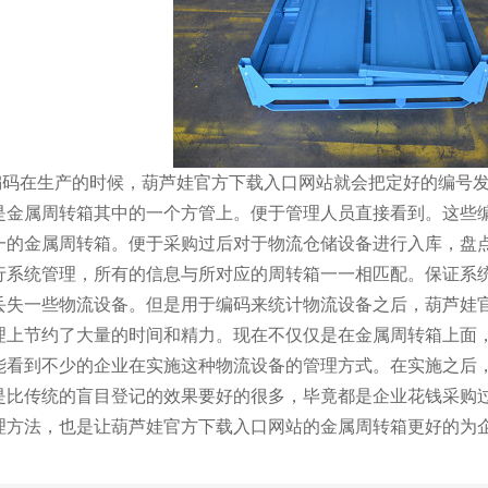
生产的时候，葫芦娃官方下载入口网站就会把定好的编号发给
金属周转箱其中的一个方管上。便于管理人员直接看到。这
金属周转箱。便于采购过后对于物流仓储设备进行入库，盘点
系统管理，所有的信息与所对应的周转箱一一相匹配。保证系统
失一些物流设备。但是用于编码来统计物流设备之后，
在管理上节约了大量的时间和精力。现在不仅仅是在金属周转箱上面
看到不少的企业在实施这种物流设备的管理方式。在实施之后
同时也是比传统的盲目登记的效果要好的很多，毕竟都是企业花钱采购
方法，也是让葫芦娃官方下载入口网站的金属周转箱更好的为企业