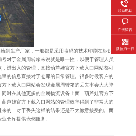
联系电话
在线留言
微信扫一扫
到生产厂家，一般都是采用喷码的技术印刷在标识
些编号对于金属周转箱来说就是唯一性，以便于管理人员
，进出入的管理，直接葫芦娃官方下载入口网站都可
里的信息直接对于仓库的日常管理。很多时候客户的
葫芦娃官方下载入口网站会发现金属周转箱的丢失率会大大降
，同时在其他更多的金属物流设备上面，葫芦娃官方下
，葫芦娃官方下载入口网站的管理效率得到了非常大的
过来的，对于丢失这样的结果还是不太愿意接受的。而
仓库提供仓储服务。