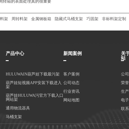
周转箱的表面处理真的很重要
料架
周转料架
金属钢板箱
隐藏式马桶支架
巧固架
非标料架定制
产品中心
新闻案例
关
站
HULUWAIN葫芦娃下载最污架
客户案例
公司
葫芦娃短视频APP安装下载进入
公司动态
荣誉
架
行业资讯
生产
葫芦娃HULUWA污官方下载入口
网站架
网站地图
电子
通用物流器具
联系
马桶支架