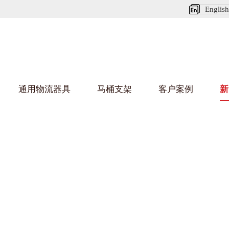
English
通用物流器具
马桶支架
客户案例
新
娃短视频APP安装下载进入架
葫芦娃HU
架
车/平台车
纺织行业
金属零件盒
建筑行业
/纺丝车
布车/布匹架
丝箱
铝型材架
箱
行业
金属托盘
包装行业