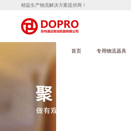
精益生产物流解决方案提供商！
首页
专用物流器具
隐藏式马桶水箱支架
HULUWAIN葫芦娃下载最污架
葫芦
手推车
汽车行业
乌龟
化纤
变速箱托盘
保险杠料架
发动机料架
丝车
轮胎架
冲压件料架
仪表盘料架
转向机料架
消声器料架
KD包装箱
网箱
卫浴行业
钢板
化工
悬挂料架