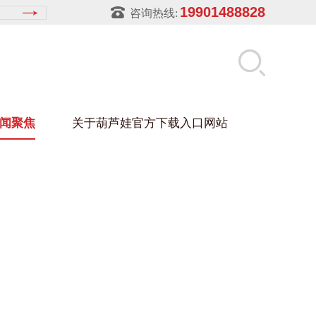
19901488828
咨询热线:
闻聚焦
关于葫芦娃官方下载入口网站
LUWA污官方下载入口网站
玻璃架
幕墙架
浴缸托盘