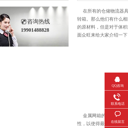
在所有的仓储物流器具当中
转箱。那么他们有什
咨询热线
的原材料，但是对于体积稍
19901488828
面众旺来给大家介绍一下
QQ咨询
联系电话
金属网箱的设计是比较科学合
在线留言
性，以使得最终生产