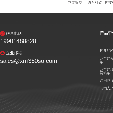
本文标签：
汽车料架
周转
产品中
联系电话
19901488828
HULU
企业邮箱
葫芦娃短
sales@xm360so.com
架
葫芦娃H
网站架
通用物
马桶支