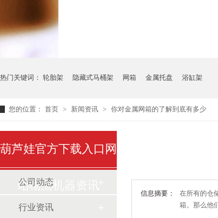
气瓶料架
货架系统
热门关键词：
轮胎架
隐藏式马桶架
网箱
金属托盘
浴缸架
您的位置：
首页
>
新闻资讯
>
你对金属网箱的了解到底有多少
葫芦娃官方下载入口网
公司动态
站物流机器资讯
信息摘要：
在所有的仓储
箱。那
行业资讯