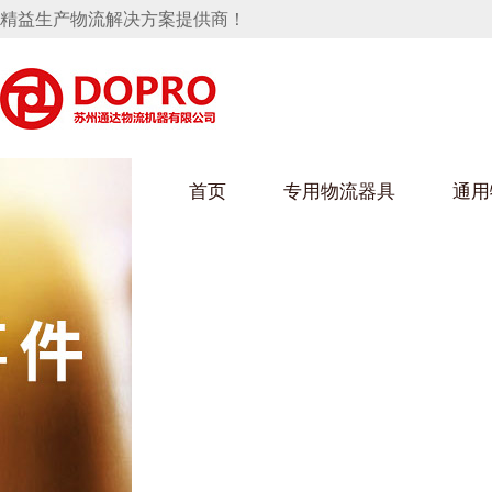
精益生产物流解决方案提供商！
首页
专用物流器具
通用
马桶水箱支架
UWAIN葫芦娃下载最污架
葫芦娃短视频
手推车
汽车行业
乌龟车/平台车
化纤纺织行业
托盘
保险杠料架
发动机料架
丝车/纺丝车
冲压件料架
仪表盘料架
料架
消声器料架
KD包装箱
网箱
卫浴行业
钢板箱
化工行业
架