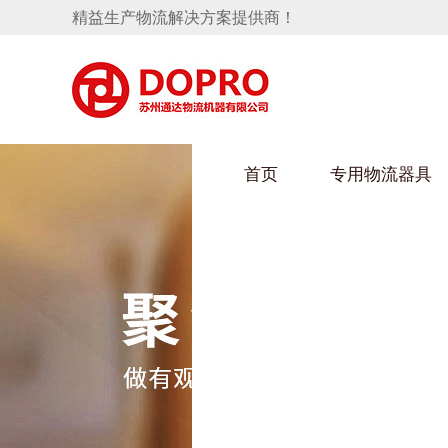
精益生产物流解决方案提供商！
首页
专用物流器具
隐藏式马桶水箱支架
HULUWAIN葫芦娃下载最污架
葫芦
手推车
汽车行业
乌龟
化纤
变速箱托盘
保险杠料架
发动机料架
丝车
轮胎架
冲压件料架
仪表盘料架
转向机料架
消声器料架
KD包装箱
网箱
卫浴行业
钢板
化工
悬挂料架