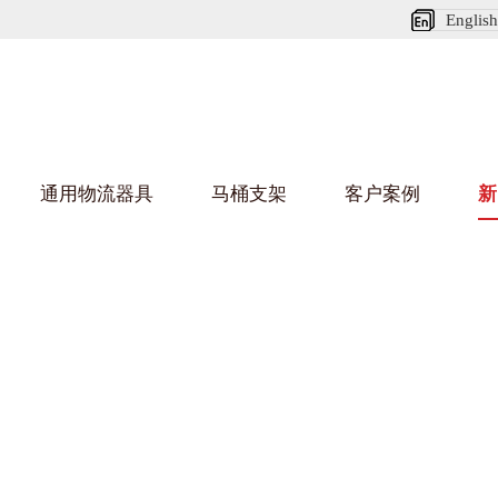
English
通用物流器具
马桶支架
客户案例
新
娃短视频APP安装下载进入架
葫芦娃HU
架
车/平台车
纺织行业
金属零件盒
建筑行业
/纺丝车
布车/布匹架
丝箱
铝型材架
箱
行业
金属托盘
包装行业