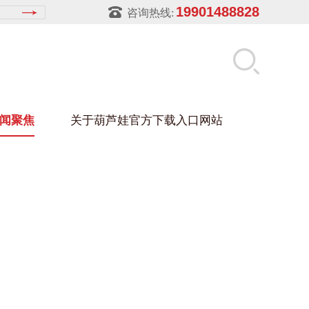
19901488828
咨询热线:
闻聚焦
关于葫芦娃官方下载入口网站
LUWA污官方下载入口网站
玻璃架
幕墙架
浴缸托盘