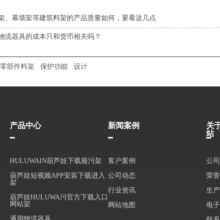
架、幕墙架等建筑料架的产品质量如何，要看这几点
物流器具的成本只和货币相关吗？
零部件料架
保护功能
设计
产品中心
新闻案例
关
站
HULUWAIN葫芦娃下载最污架
客户案例
公司
葫芦娃短视频APP安装下载进入
公司动态
荣誉
架
行业资讯
生产
葫芦娃HULUWA污官方下载入口
网站架
网站地图
电子
通用物流器具
联系