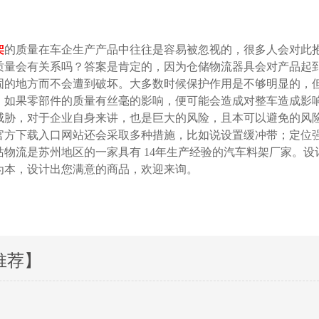
架
的质量在车企生产产品中往往是容易被忽视的，很多人会对此抱有
量会有关系吗？答案是肯定的，因为仓储物流器具会对产品起到保
的地方而不会遭到破坏。大多数时候保护作用是不够明显的，
，如果零部件的质量有丝毫的影响，便可能会造成对整车造成影响
，对于企业自身来讲，也是巨大的风险，且本可以避免的风险
官方下载入口网站还会采取多种措施，比如说设置缓冲带；定位强
站物流是苏州地区的一家具有
14
年生产经验的汽车料架厂家。设
，设计出您满意的商品，欢迎来询。
推荐】