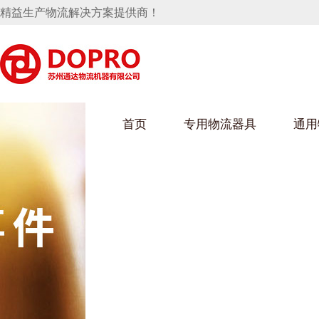
精益生产物流解决方案提供商！
首页
专用物流器具
通用
马桶水箱支架
UWAIN葫芦娃下载最污架
葫芦娃短视频
手推车
汽车行业
乌龟车/平台车
化纤纺织行业
托盘
保险杠料架
发动机料架
丝车/纺丝车
冲压件料架
仪表盘料架
料架
消声器料架
KD包装箱
网箱
卫浴行业
钢板箱
化工行业
架