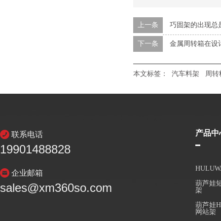
上一条
巧固架的出现总
下一条
金属周转箱在设
本文标签：
汽车料架
周转
产品中
联系电话
19901488828
HULU
企业邮箱
葫芦娃短
sales@xm360so.com
架
葫芦娃H
网站架