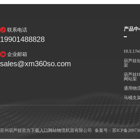
产品中
联系电话
19901488828
HULU
企业邮箱
葫芦娃短
sales@xm360so.com
架
葫芦娃H
网站架
通用物
马桶支
苏州葫芦娃官方下载入口网站物流机器有限公司
备案号：
苏ICP备20973