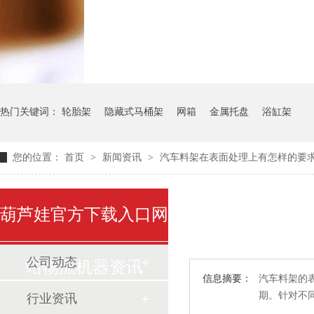
气瓶料架
货架系统
热门关键词：
轮胎架
隐藏式马桶架
网箱
金属托盘
浴缸架
您的位置：
首页
>
新闻资讯
>
汽车料架在表面处理上有怎样的要
葫芦娃官方下载入口网
公司动态
站物流机器资讯
信息摘要：
汽车料架的表面
期。针对不同
行业资讯