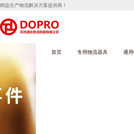
精益生产物流解决方案提供商！
首页
专用物流器具
通用
马桶水箱支架
UWAIN葫芦娃下载最污架
葫芦娃短视频
手推车
汽车行业
乌龟车/平台车
化纤纺织行业
托盘
保险杠料架
发动机料架
丝车/纺丝车
冲压件料架
仪表盘料架
料架
消声器料架
KD包装箱
网箱
卫浴行业
钢板箱
化工行业
架