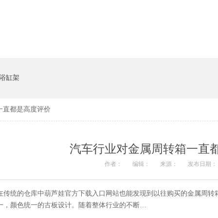
系统
猪饲料槽
浴缸架
一直都是高度评价
汽车行业对金属周转箱一直
作者：
编辑：
来源：
发布日期： 2
在传统的仓库中葫芦娃官方下载入口网站也能发现到以往购买的金属周转箱大部分
一，颜色统一的古板设计。随着整体行业的不断…