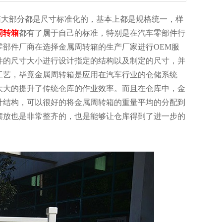
都是尺寸标准化的，基本上都是规格统一，样
周转箱
都有了属于自己的标准，特别是在汽车零部件行
车零部件厂商在选择金属周转箱的生产厂家进行OEM服
的尺寸大小进行设计指定的结构以及制定的尺寸，并
艺，毕竟金属周转箱是应用在汽车行业的仓储系统
的提升了传统仓库的作业效率。而且在仓库中，金
构，可以很好的将金属周转箱的重量平均的分配到
的摆放也是非常整齐的，也是能够让仓库得到了进一步的