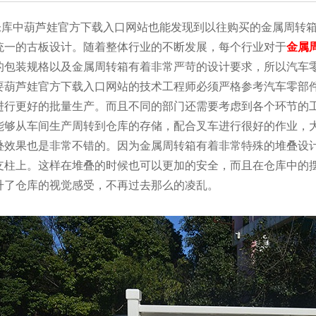
中葫芦娃官方下载入口网站也能发现到以往购买的金属周转箱大部分
颜色统一的古板设计。随着整体行业的不断发展，每个行业对于
金属
自己的包装规格以及金属周转箱有着非常严苛的设计要求，所以汽
需要葫芦娃官方下载入口网站的技术工程师必须严格参考汽车零部件
行更好的批量生产。而且不同的部门还需要考虑到各个环节的工
能够从车间生产周转到仓库的存储，配合叉车进行很好的作业，大大
效果也是非常不错的。因为金属周转箱有着非常特殊的堆叠设计结
柱上。这样在堆叠的时候也可以更加的安全，而且在仓库中
升了仓库的视觉感受，不再过去那么的凌乱。