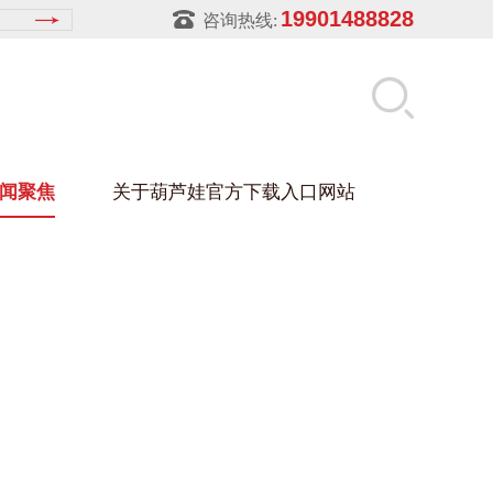
19901488828
咨询热线:
闻聚焦
关于葫芦娃官方下载入口网站
LUWA污官方下载入口网站
玻璃架
幕墙架
浴缸托盘