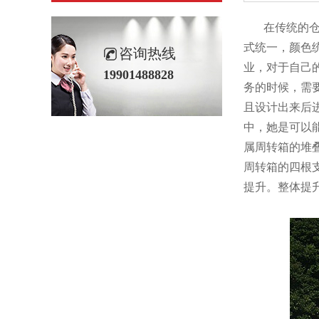
在传统的仓库
式统一，
咨询热线
业，对于
19901488828
务的时候，
且设计出来后进
中，她是可以
属周转箱的堆叠
周转箱的四根支
提升。整体提