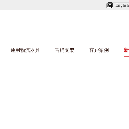
English
通用物流器具
马桶支架
客户案例
新
娃短视频APP安装下载进入架
葫芦娃HU
架
车/平台车
纺织行业
金属零件盒
建筑行业
/纺丝车
布车/布匹架
丝箱
铝型材架
箱
行业
金属托盘
包装行业