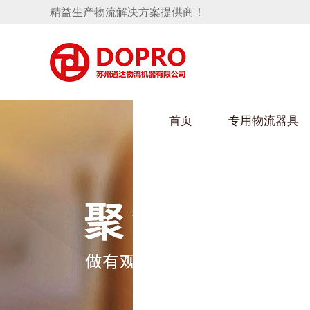
精益生产物流解决方案提供商！
首页
专用物流器具
隐藏式马桶水箱支架
HULUWAIN葫芦娃下载最污架
葫芦
手推车
汽车行业
乌龟
化纤
变速箱托盘
保险杠料架
发动机料架
丝车
轮胎架
冲压件料架
仪表盘料架
转向机料架
消声器料架
KD包装箱
网箱
卫浴行业
钢板
化工
悬挂料架