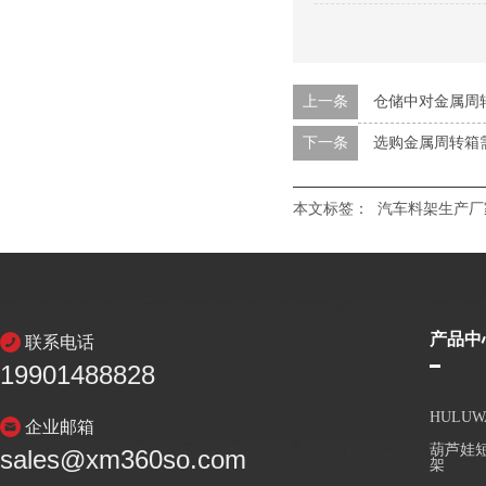
上一条
仓储中对金属周
下一条
选购金属周转箱
本文标签：
汽车料架生产厂
产品中
联系电话
19901488828
HULU
企业邮箱
葫芦娃短
sales@xm360so.com
架