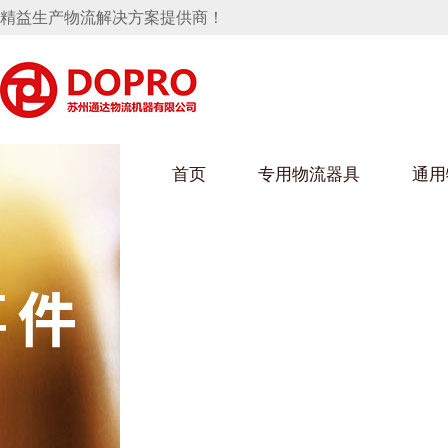
精益生产物流解决方案提供商！
首页
专用物流器具
通用
马桶水箱支架
UWAIN葫芦娃下载最污架
葫芦娃短视频
手推车
汽车行业
乌龟车/平台车
化纤纺织行业
托盘
保险杠料架
发动机料架
丝车/纺丝车
冲压件料架
仪表盘料架
料架
消声器料架
KD包装箱
网箱
卫浴行业
钢板箱
化工行业
架