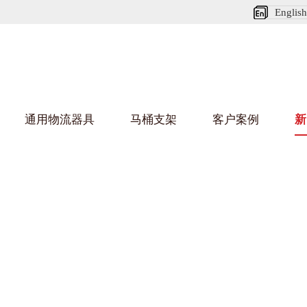
English
通用物流器具
马桶支架
客户案例
新
娃短视频APP安装下载进入架
葫芦娃HU
架
车/平台车
纺织行业
金属零件盒
建筑行业
/纺丝车
布车/布匹架
丝箱
铝型材架
箱
行业
金属托盘
包装行业