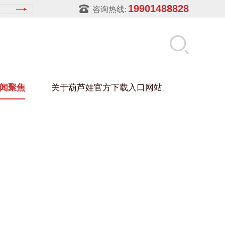
19901488828
咨询热线:
闻聚焦
关于葫芦娃官方下载入口网站
LUWA污官方下载入口网站
玻璃架
幕墙架
浴缸托盘