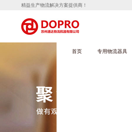
精益生产物流解决方案提供商！
首页
专用物流器具
隐藏式马桶水箱支架
HULUWAIN葫芦娃下载最污架
葫芦
手推车
汽车行业
乌龟
化纤
变速箱托盘
保险杠料架
发动机料架
丝车
轮胎架
冲压件料架
仪表盘料架
转向机料架
消声器料架
KD包装箱
网箱
卫浴行业
钢板
化工
悬挂料架