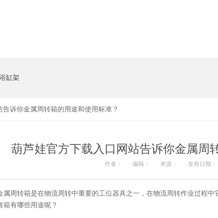
系统
猪饲料槽
浴缸架
告诉你金属周转箱的用途和使用标准？
葫芦娃官方下载入口网站告诉你金属周转
作者：
编辑：
来源：
发布日期： 
金属周转箱是在物流周转中重要的工位器具之一，在物流周转作业过程中它
转箱有哪些用途呢？