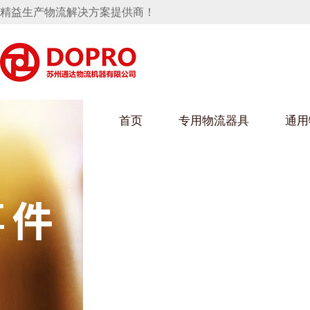
精益生产物流解决方案提供商！
首页
专用物流器具
通用
马桶水箱支架
UWAIN葫芦娃下载最污架
葫芦娃短视频
手推车
汽车行业
乌龟车/平台车
化纤纺织行业
托盘
保险杠料架
发动机料架
丝车/纺丝车
冲压件料架
仪表盘料架
料架
消声器料架
KD包装箱
网箱
卫浴行业
钢板箱
化工行业
架