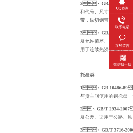
2
、
GB/T 709-2019
QQ咨询
和代号、尺寸、尺寸允
带，纵切钢带，连轧钢板
联系电话
3
、
GB/T 6728-201
及允许偏差、技术要求和
在线留言
用于连续热浸镀型钢。
微信扫一扫
托盘类
1
、
GB 10486-89

与货主间使用的钢托盘，
2
、
GB/T 2934-2007
及公差。适用于公路
3
、
GB/T 3716-200