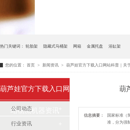
气瓶料架
货架系统
热门关键词：
轮胎架
隐藏式马桶架
网箱
金属托盘
浴缸架
您的位置：
首页
>
新闻资讯
>
葫芦娃官方下载入口网站科普｜关于
葫芦娃官方下载入口网
葫
公司动态
站物流机器资讯
信息摘要：
国家标准（简
准，分
行业资讯