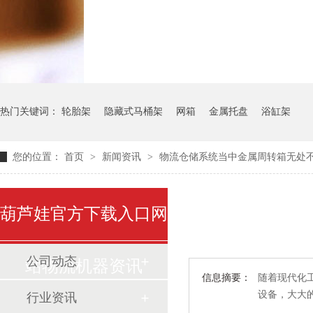
气瓶料架
货架系统
热门关键词：
轮胎架
隐藏式马桶架
网箱
金属托盘
浴缸架
您的位置：
首页
>
新闻资讯
>
物流仓储系统当中金属周转箱无处
葫芦娃官方下载入口网
公司动态
站物流机器资讯
信息摘要：
随着现代化工
设备，
行业资讯