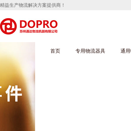
精益生产物流解决方案提供商！
首页
专用物流器具
通用
马桶水箱支架
UWAIN葫芦娃下载最污架
葫芦娃短视频
手推车
汽车行业
乌龟车/平台车
化纤纺织行业
托盘
保险杠料架
发动机料架
丝车/纺丝车
冲压件料架
仪表盘料架
料架
消声器料架
KD包装箱
网箱
卫浴行业
钢板箱
化工行业
架