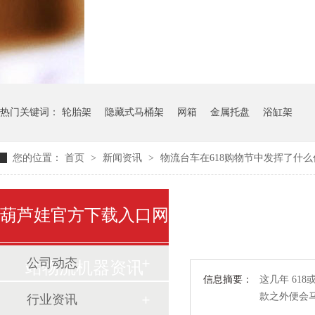
气瓶料架
货架系统
热门关键词：
轮胎架
隐藏式马桶架
网箱
金属托盘
浴缸架
您的位置：
首页
>
新闻资讯
>
物流台车在618购物节中发挥了什么
葫芦娃官方下载入口网
公司动态
站物流机器资讯
信息摘要：
这几年 618
款之外便会
行业资讯