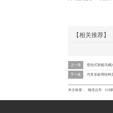
【相关推荐】
上一条
壁挂式智能马桶
下一条
汽车非标周转料
本文标签：
物流台车
618