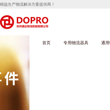
精益生产物流解决方案提供商！
首页
专用物流器具
通用
马桶水箱支架
UWAIN葫芦娃下载最污架
葫芦娃短视频
手推车
汽车行业
乌龟车/平台车
化纤纺织行业
托盘
保险杠料架
发动机料架
丝车/纺丝车
冲压件料架
仪表盘料架
料架
消声器料架
KD包装箱
网箱
卫浴行业
钢板箱
化工行业
架