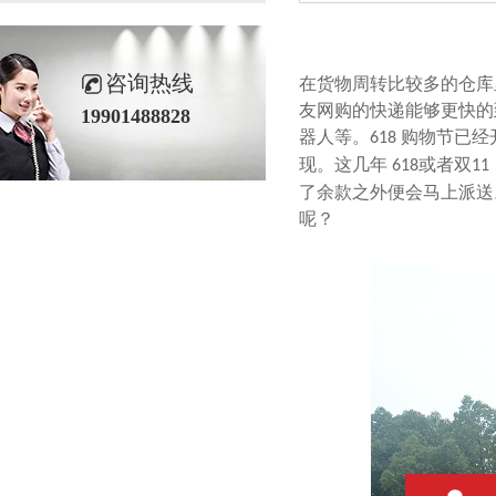
咨询热线
在货物周转比较多的仓库里
友网购的快递能够更快的到达
19901488828
器人等。
购物节已经开
618
现。这几年
或者双
618
11
了余款之外便会马上派送
呢？