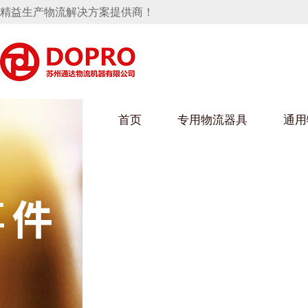
精益生产物流解决方案提供商！
首页
专用物流器具
通用
马桶水箱支架
UWAIN葫芦娃下载最污架
葫芦娃短视频
手推车
汽车行业
乌龟车/平台车
化纤纺织行业
托盘
保险杠料架
发动机料架
丝车/纺丝车
冲压件料架
仪表盘料架
料架
消声器料架
KD包装箱
网箱
卫浴行业
钢板箱
化工行业
架