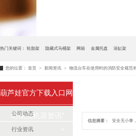
气瓶料架
货架系统
热门关键词：
轮胎架
隐藏式马桶架
网箱
金属托盘
浴缸架
您的位置：
首页
>
新闻资讯
>
物流台车在使用时的消防安全规范
葫芦娃官方下载入口网
公司动态
站物流机器资讯
信息摘要：
安全无小事
行业资讯