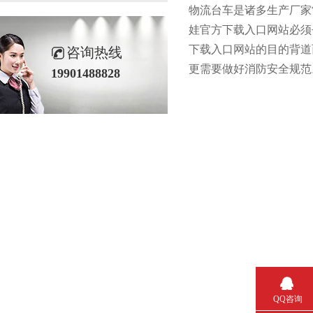
物流台车是诸多生产厂家常
娃官方下载入口网站必须去考
下载入口网站的目的背道而驰了
咨询热线
更需要做好消防安全规范
19901488828
QQ咨询