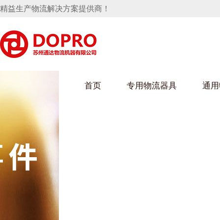
精益生产物流解决方案提供商！
首页
专用物流器具
通用
马桶水箱支架
UWAIN葫芦娃下载最污架
葫芦娃短视频
手推车
汽车行业
乌龟车/平台车
化纤纺织行业
托盘
保险杠料架
发动机料架
丝车/纺丝车
冲压件料架
仪表盘料架
料架
消声器料架
KD包装箱
网箱
卫浴行业
钢板箱
化工行业
架