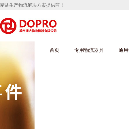
精益生产物流解决方案提供商！
首页
专用物流器具
通用
马桶水箱支架
UWAIN葫芦娃下载最污架
葫芦娃短视频
手推车
汽车行业
乌龟车/平台车
化纤纺织行业
托盘
保险杠料架
发动机料架
丝车/纺丝车
冲压件料架
仪表盘料架
料架
消声器料架
KD包装箱
网箱
卫浴行业
钢板箱
化工行业
架