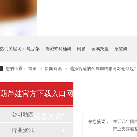
气瓶料架
货架系统
热门关键词：
轮胎架
隐藏式马桶架
网箱
金属托盘
浴缸架
您的位置：
首页
>
新闻资讯
>
选择合适的金属周转箱可对仓储起
葫芦娃官方下载入口网
公司动态
站物流机器资讯
信息摘要：
在近几年国内
产业支撑着
行业资讯