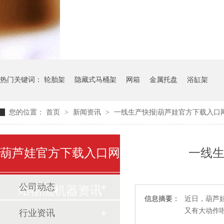
气瓶料架
货架系统
热门关键词：
轮胎架
隐藏式马桶架
网箱
金属托盘
浴缸架
您的位置：
首页
>
新闻资讯
>
一线生产快报|葫芦娃官方下载入口网站新
葫芦娃官方下载入口网
一线生
公司动态
站物流机器资讯
信息摘要：
近日，葫
又有大动作啦
行业资讯