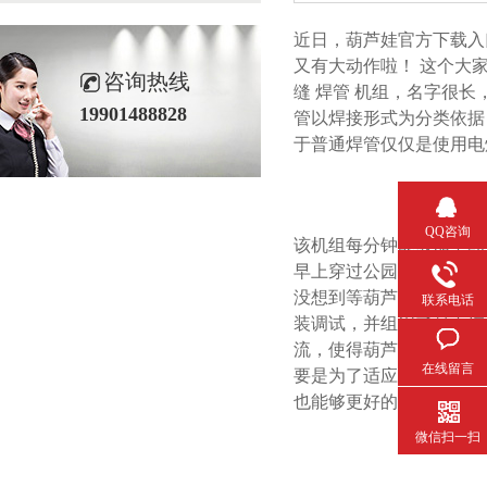
近日，葫芦娃官方下
又有大动作啦！
这个大家
咨询热线
缝
焊管
机组，名字很长
19901488828
管以焊接形式为分类依据
于普通焊管仅仅是使用电焊机
QQ咨询
该机组每分钟能够加工
20
早上穿过公园去上班，
没想到等葫芦娃官方下载入
联系电话
装调试，并组织了员工培训
流，使得葫芦娃官方
在线留言
要是为了适应不断增加的客户需
也能够更好的提供钢管代加工
微信扫一扫