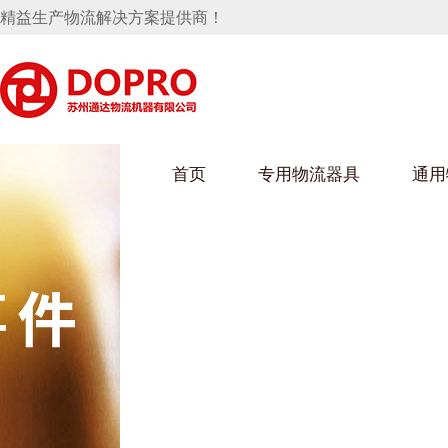
精益生产物流解决方案提供商！
首页
专用物流器具
通用
马桶水箱支架
UWAIN葫芦娃下载最污架
葫芦娃短视频
手推车
汽车行业
乌龟车/平台车
化纤纺织行业
托盘
保险杠料架
发动机料架
丝车/纺丝车
冲压件料架
仪表盘料架
料架
消声器料架
KD包装箱
网箱
卫浴行业
钢板箱
化工行业
架