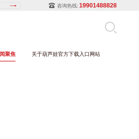
19901488828
咨询热线:
闻聚焦
关于葫芦娃官方下载入口网站
LUWA污官方下载入口网站
玻璃架
幕墙架
浴缸托盘