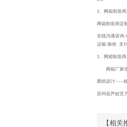
、网箱制
2
网箱制造商定制
在线沟通咨询
-
运输
验收
支付余
-
-
、网箱制造
3
网箱厂家生产网
图纸设计
------
苏州葫芦娃官
【相关