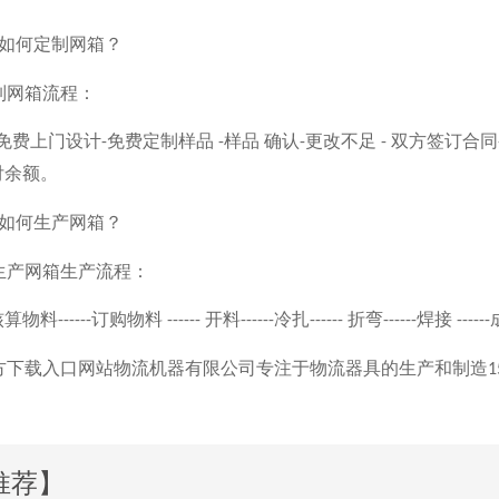
造商如何定制网箱？
网箱流程：
免费上门设计
免费定制样品
样品
确认
更改不足
双方签订合同
-
-
-
-
额。
商如何生产网箱？
箱生产流程：
核算物料
订购物料
开料
冷扎
折弯
焊接
------
------
------
------
------
------
方下载入口网站物流机器
有限公司专注于物流器具的生产和制造
1
推荐】