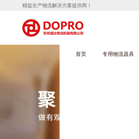
精益生产物流解决方案提供商！
首页
专用物流器具
隐藏式马桶水箱支架
HULUWAIN葫芦娃下载最污架
葫芦
手推车
汽车行业
乌龟
化纤
变速箱托盘
保险杠料架
发动机料架
丝车
轮胎架
冲压件料架
仪表盘料架
转向机料架
消声器料架
KD包装箱
网箱
卫浴行业
钢板
化工
悬挂料架