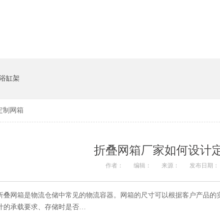
系统
猪饲料槽
浴缸架
定制网箱
折叠网箱厂家如何设计
作者：
编辑：
来源：
发布日期： 2
折叠网箱是物流仓储中常见的物流容器。网箱的尺寸可以根据客户产品的实际要
计的承载要求、存储时是否…