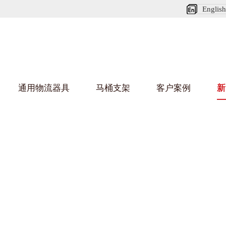
English
通用物流器具
马桶支架
客户案例
新
娃短视频APP安装下载进入架
葫芦娃HU
架
车/平台车
纺织行业
金属零件盒
建筑行业
/纺丝车
布车/布匹架
丝箱
铝型材架
箱
行业
金属托盘
包装行业