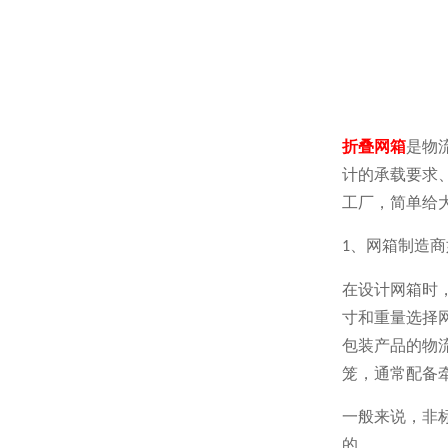
折叠网箱
是物流
计的承载要求
工厂，简单给
、网箱制造
1
在设计网箱时
寸和重量选择网
包装产品的物流选
笼，通常配备牵
一般来说
的。