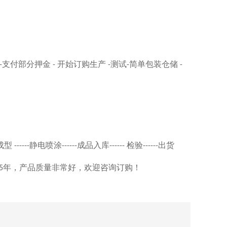
支付部分押金
开始订购生产
测试
简单包装仓储
-
-
-
-
-
成型
静电喷涂
成品入库
检验
出货
------
------
------
------
年，产品质量非常好，欢迎咨询订购！
5