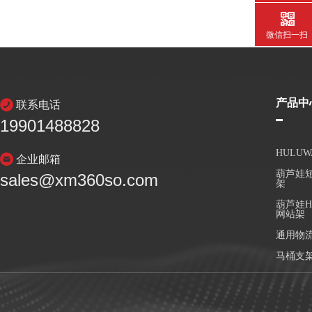
微信扫一扫
产品中
联系电话
19901488828
HULU
企业邮箱
葫芦娃短
sales@xm360so.com
架
葫芦娃H
网站架
通用物
马桶支