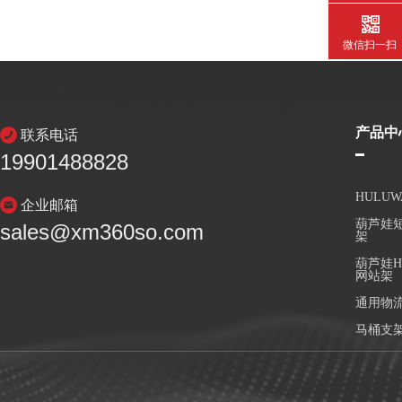
微信扫一扫
产品中
联系电话
19901488828
HULU
企业邮箱
葫芦娃短
sales@xm360so.com
架
葫芦娃H
网站架
通用物
马桶支