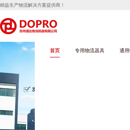
精益生产物流解决方案提供商！
首页
专用物流器具
通用
马桶水箱支架
UWAIN葫芦娃下载最污架
葫芦娃短视频
手推车
汽车行业
乌龟车/平台车
化纤纺织行业
托盘
保险杠料架
发动机料架
丝车/纺丝车
冲压件料架
仪表盘料架
料架
消声器料架
KD包装箱
网箱
卫浴行业
钢板箱
化工行业
架