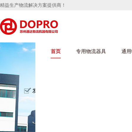
精益生产物流解决方案提供商！
首页
专用物流器具
通用
马桶水箱支架
UWAIN葫芦娃下载最污架
葫芦娃短视频
手推车
汽车行业
乌龟车/平台车
化纤纺织行业
托盘
保险杠料架
发动机料架
丝车/纺丝车
冲压件料架
仪表盘料架
料架
消声器料架
KD包装箱
网箱
卫浴行业
钢板箱
化工行业
架