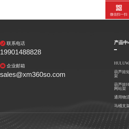
微信扫一扫
产品中
联系电话
19901488828
HULU
企业邮箱
葫芦娃短
sales@xm360so.com
架
葫芦娃H
网站架
通用物
马桶支