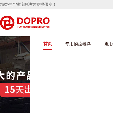
精益生产物流解决方案提供商！
首页
专用物流器具
通用
马桶水箱支架
UWAIN葫芦娃下载最污架
葫芦娃短视频
手推车
汽车行业
乌龟车/平台车
化纤纺织行业
托盘
保险杠料架
发动机料架
丝车/纺丝车
冲压件料架
仪表盘料架
料架
消声器料架
KD包装箱
网箱
卫浴行业
钢板箱
化工行业
架