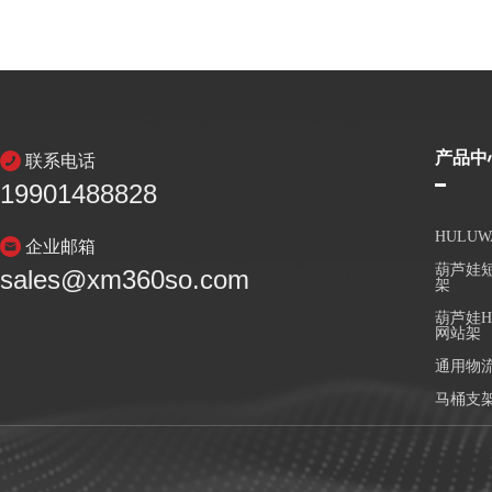
产品中
联系电话
19901488828
HULU
企业邮箱
葫芦娃短
sales@xm360so.com
架
葫芦娃H
网站架
通用物
马桶支