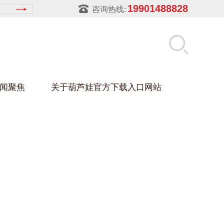
19901488828
咨询热线:
闻聚焦
关于葫芦娃官方下载入口网站
LUWA污官方下载入口网站
玻璃架
幕墙架
浴缸托盘