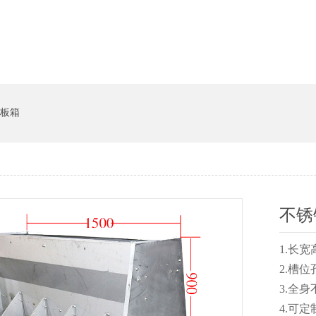
系统
猪饲料槽
板箱
不锈
1.长
2.槽
3.全身
4.可