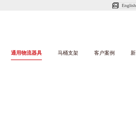
English
通用物流器具
马桶支架
客户案例
新
娃短视频APP安装下载进入架
葫芦娃HU
架
车/平台车
纺织行业
金属零件盒
建筑行业
/纺丝车
布车/布匹架
丝箱
铝型材架
箱
行业
金属托盘
包装行业