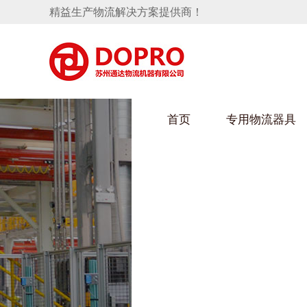
精益生产物流解决方案提供商！
首页
专用物流器具
隐藏式马桶水箱支架
HULUWAIN葫芦娃下载最污架
葫芦
手推车
汽车行业
乌龟
化纤
变速箱托盘
保险杠料架
发动机料架
丝车
轮胎架
冲压件料架
仪表盘料架
转向机料架
消声器料架
KD包装箱
网箱
卫浴行业
钢板
化工
悬挂料架