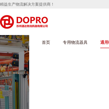
精益生产物流解决方案提供商！
首页
专用物流器具
通用
马桶水箱支架
UWAIN葫芦娃下载最污架
葫芦娃短视频
手推车
汽车行业
乌龟车/平台车
化纤纺织行业
托盘
保险杠料架
发动机料架
丝车/纺丝车
冲压件料架
仪表盘料架
料架
消声器料架
KD包装箱
网箱
卫浴行业
钢板箱
化工行业
架