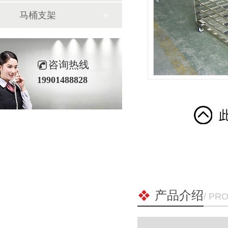
马桶支架
咨询热线
19901488828
产品介绍
/ PR