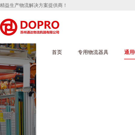
精益生产物流解决方案提供商！
首页
专用物流器具
通用
马桶水箱支架
UWAIN葫芦娃下载最污架
葫芦娃短视频
手推车
汽车行业
乌龟车/平台车
化纤纺织行业
托盘
保险杠料架
发动机料架
丝车/纺丝车
冲压件料架
仪表盘料架
料架
消声器料架
KD包装箱
网箱
卫浴行业
钢板箱
化工行业
架