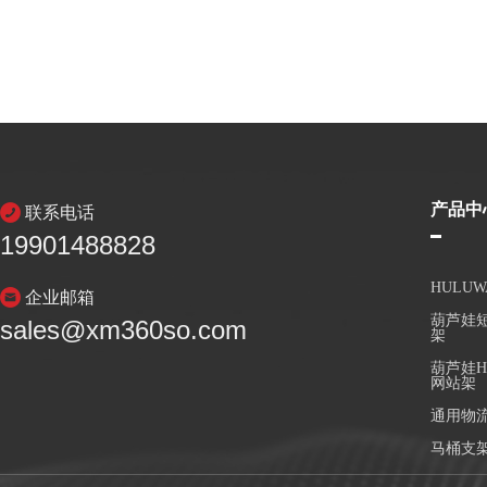
产品中
联系电话
19901488828
HULU
企业邮箱
葫芦娃短
sales@xm360so.com
架
葫芦娃H
网站架
通用物
马桶支