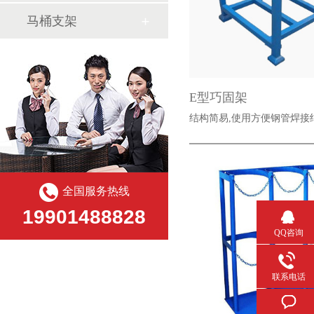
马桶支架
E型巧固架
结构简易,使用方便钢管焊接
全国服务热线
19901488828
QQ咨询
联系电话