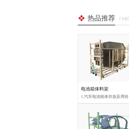
热品推荐
/ H
电池箱体料架
1.汽车电池箱体存放及周转运输专用料架；2.使用Q235钢材，承载性能