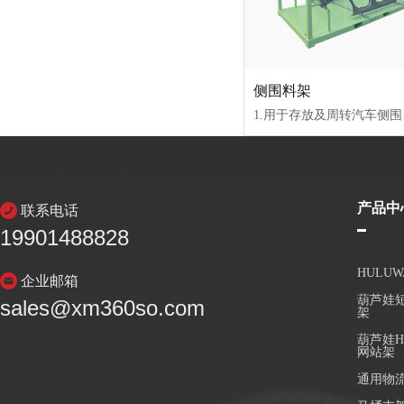
侧围料架
1.用于存放及周转汽车侧围板，自动化流水线专用料架；2.整体采用钢结构
产品中
联系电话
19901488828
HULU
企业邮箱
葫芦娃短
sales@xm360so.com
架
葫芦娃H
网站架
通用物