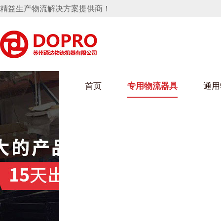
精益生产物流解决方案提供商！
首页
专用物流器具
通用
马桶水箱支架
UWAIN葫芦娃下载最污架
葫芦娃短视频
手推车
汽车行业
乌龟车/平台车
化纤纺织行业
托盘
保险杠料架
发动机料架
丝车/纺丝车
冲压件料架
仪表盘料架
料架
消声器料架
KD包装箱
网箱
卫浴行业
钢板箱
化工行业
架