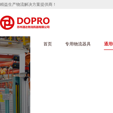
精益生产物流解决方案提供商！
首页
专用物流器具
通用
马桶水箱支架
UWAIN葫芦娃下载最污架
葫芦娃短视频
手推车
汽车行业
乌龟车/平台车
化纤纺织行业
托盘
保险杠料架
发动机料架
丝车/纺丝车
冲压件料架
仪表盘料架
料架
消声器料架
KD包装箱
网箱
卫浴行业
钢板箱
化工行业
架