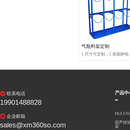
气瓶料架定制
1.尺寸可定制；2.表面静电喷塑
产品中
联系电话
19901488828
HULU
企业邮箱
葫芦娃短
sales@xm360so.com
架