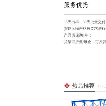
服务优势
15天出样，30天批量交付
货物运输严格按要求进行包装
产品质保期1年；
货架可折叠/堆叠，可
热品推荐
/ H