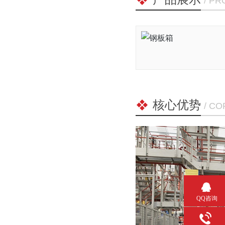
/ P
核心优势
/ C
QQ咨询