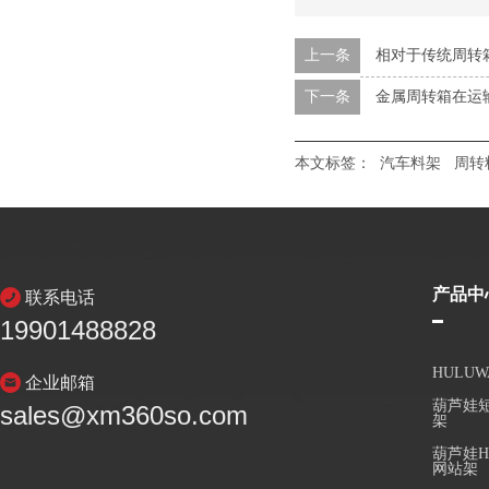
上一条
相对于传统周转箱
下一条
金属周转箱在运
本文标签：
汽车料架
周转
产品中
联系电话
19901488828
HULU
企业邮箱
葫芦娃短
sales@xm360so.com
架
葫芦娃H
网站架