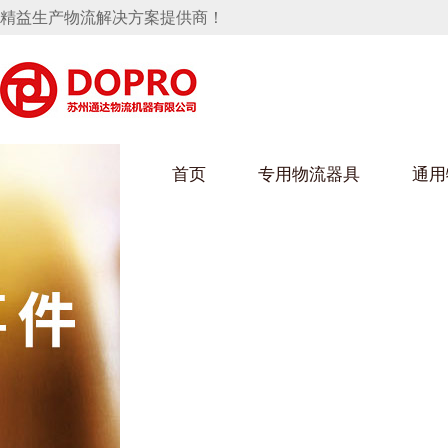
精益生产物流解决方案提供商！
首页
专用物流器具
通用
马桶水箱支架
UWAIN葫芦娃下载最污架
葫芦娃短视频
手推车
汽车行业
乌龟车/平台车
化纤纺织行业
托盘
保险杠料架
发动机料架
丝车/纺丝车
冲压件料架
仪表盘料架
料架
消声器料架
KD包装箱
网箱
卫浴行业
钢板箱
化工行业
架