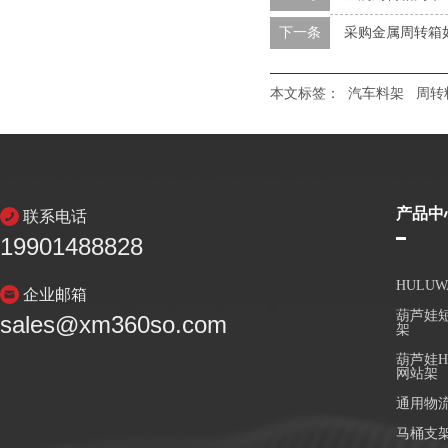
下一条
采购金属周转箱
本文标签：
汽车料架
周转
产品中
联系电话
19901488828
HULU
企业邮箱
葫芦娃短
sales@xm360so.com
架
葫芦娃H
网站架
通用物
马桶支