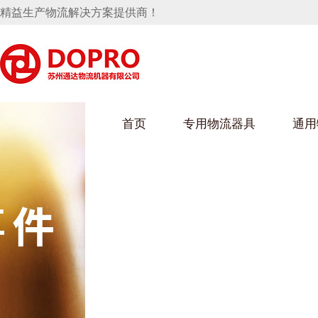
精益生产物流解决方案提供商！
首页
专用物流器具
通用
马桶水箱支架
UWAIN葫芦娃下载最污架
葫芦娃短视频
手推车
汽车行业
乌龟车/平台车
化纤纺织行业
托盘
保险杠料架
发动机料架
丝车/纺丝车
冲压件料架
仪表盘料架
料架
消声器料架
KD包装箱
网箱
卫浴行业
钢板箱
化工行业
架