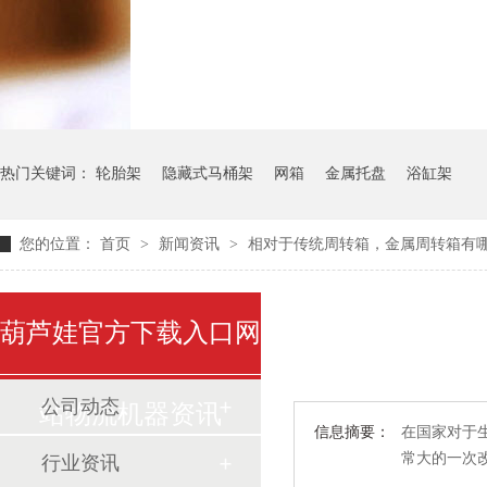
气瓶料架
货架系统
热门关键词：
轮胎架
隐藏式马桶架
网箱
金属托盘
浴缸架
您的位置：
首页
>
新闻资讯
>
相对于传统周转箱，金属周转箱有
葫芦娃官方下载入口网
公司动态
站物流机器资讯
信息摘要：
在国家对于生
常大的一次改
行业资讯