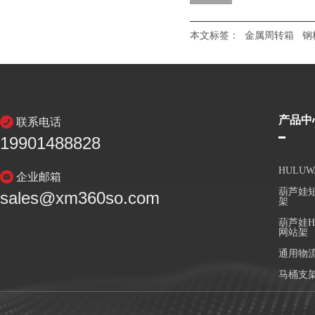
本文标签：
金属周转箱
钢
产品中
联系电话
19901488828
HULU
企业邮箱
葫芦娃短
sales@xm360so.com
架
葫芦娃H
网站架
通用物
马桶支