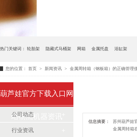
气瓶料架
货架系统
热门关键词：
轮胎架
隐藏式马桶架
网箱
金属托盘
浴缸架
您的位置：
首页
>
新闻资讯
>
金属周转箱（钢板箱）的正确管理
葫芦娃官方下载入口网
公司动态
站物流机器资讯
信息摘要：
苏州葫芦娃官
金属周转箱在
行业资讯