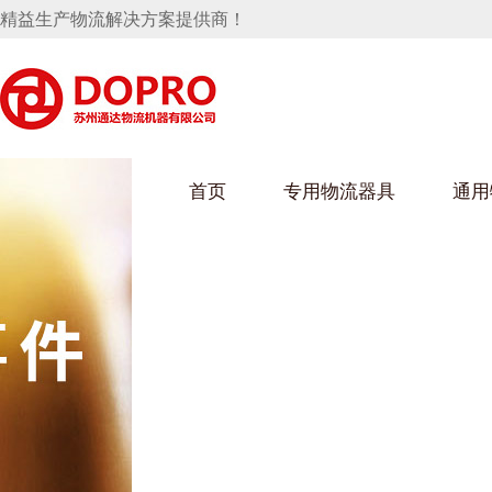
精益生产物流解决方案提供商！
首页
专用物流器具
通用
马桶水箱支架
UWAIN葫芦娃下载最污架
葫芦娃短视频
手推车
汽车行业
乌龟车/平台车
化纤纺织行业
托盘
保险杠料架
发动机料架
丝车/纺丝车
冲压件料架
仪表盘料架
料架
消声器料架
KD包装箱
网箱
卫浴行业
钢板箱
化工行业
架