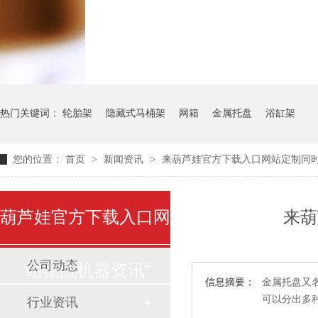
气瓶料架
货架系统
热门关键词：
轮胎架
隐藏式马桶架
网箱
金属托盘
浴缸架
您的位置：
首页
>
新闻资讯
>
来葫芦娃官方下载入口网站定制同
葫芦娃官方下载入口网
来葫
公司动态
站物流机器资讯
信息摘要：
金属托盘又名
可以分出多种
行业资讯