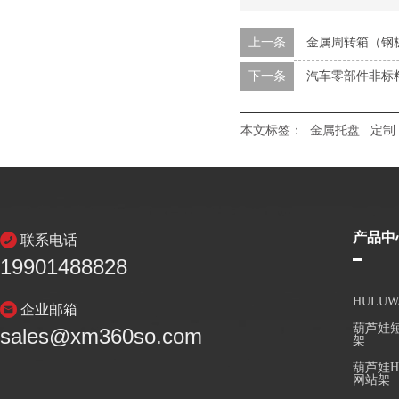
上一条
金属周转箱（钢
下一条
汽车零部件非标
本文标签：
金属托盘
定制
产品中
联系电话
19901488828
HULU
企业邮箱
葫芦娃短
sales@xm360so.com
架
葫芦娃H
网站架