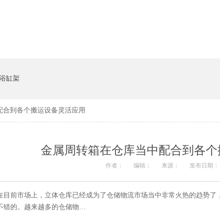
系统
猪饲料槽
浴缸架
配合到各个搬运设备灵活应用
金属周转箱在仓库当中配合到各个
作者：
编辑：
来源：
发布日期： 2
在目前市场上，立体仓库已经成为了仓储物流市场当中非常火热的趋势
不错的。越来越多的仓储物…