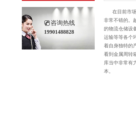
在目前市场上
非常不错的
咨询热线
的物流仓储设备
19901488828
运输等等各个环
着自身独特的产品
看到金属周转箱
库当中非常有力的
本。