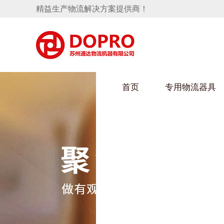
精益生产物流解决方案提供商！
首页
专用物流器具
隐藏式马桶水箱支架
HULUWAIN葫芦娃下载最污架
葫芦
手推车
汽车行业
乌龟
化纤
变速箱托盘
保险杠料架
发动机料架
丝车
轮胎架
冲压件料架
仪表盘料架
转向机料架
消声器料架
KD包装箱
网箱
卫浴行业
钢板
化工
悬挂料架