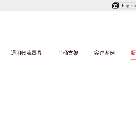
English
通用物流器具
马桶支架
客户案例
新
娃短视频APP安装下载进入架
葫芦娃HU
架
车/平台车
纺织行业
金属零件盒
建筑行业
/纺丝车
布车/布匹架
丝箱
铝型材架
箱
行业
金属托盘
包装行业