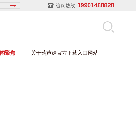
19901488828
咨询热线:
闻聚焦
关于葫芦娃官方下载入口网站
LUWA污官方下载入口网站
玻璃架
幕墙架
浴缸托盘