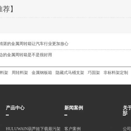
推荐】
精湛的金属周转箱让汽车行业更加放心
边的金属周转箱是不是很好用
料架
周转料架
金属钢板箱
隐藏式马桶支架
巧固架
非标料架定制
产品中心
新闻案例
关
站
HULUWAIN葫芦娃下载最污架
客户案例
公司