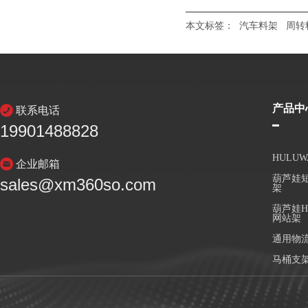
本文标签：
汽车料架
周转
产品中
联系电话
19901488828
HULU
企业邮箱
葫芦娃短
sales@xm360so.com
架
葫芦娃H
网站架
通用物
马桶支