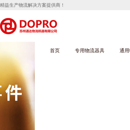
精益生产物流解决方案提供商！
首页
专用物流器具
通用
马桶水箱支架
UWAIN葫芦娃下载最污架
葫芦娃短视频
手推车
汽车行业
乌龟车/平台车
化纤纺织行业
托盘
保险杠料架
发动机料架
丝车/纺丝车
冲压件料架
仪表盘料架
料架
消声器料架
KD包装箱
网箱
卫浴行业
钢板箱
化工行业
架