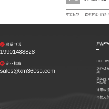
本文标签：
铝型材架-存储-
产品中
联系电话
19901488828
HULU
企业邮箱
葫芦娃短
sales@xm360so.com
架
葫芦娃H
网站架
通用物
马桶支