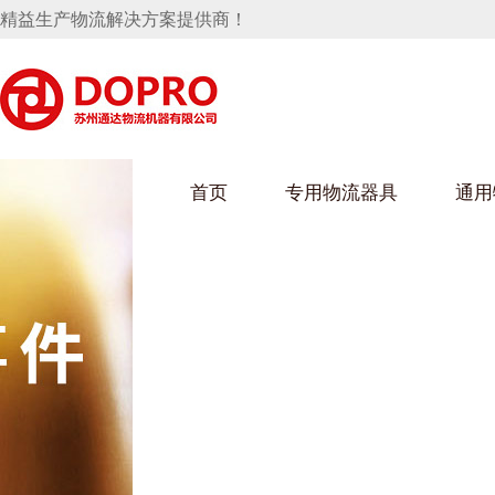
精益生产物流解决方案提供商！
首页
专用物流器具
通用
马桶水箱支架
UWAIN葫芦娃下载最污架
葫芦娃短视频
手推车
汽车行业
乌龟车/平台车
化纤纺织行业
托盘
保险杠料架
发动机料架
丝车/纺丝车
冲压件料架
仪表盘料架
料架
消声器料架
KD包装箱
网箱
卫浴行业
钢板箱
化工行业
架