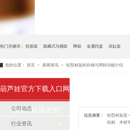
气瓶料架
货架系统
热门关键词：
轮胎架
隐藏式马桶架
网箱
金属托盘
浴缸架
您的位置：
首页
>
新闻资讯
>
铝型材架的存储与周转功能介绍
葫芦娃官方下载入口网
公司动态
站物流机器资讯
信息摘要：
铝型材架是一
铝材、木
行业资讯