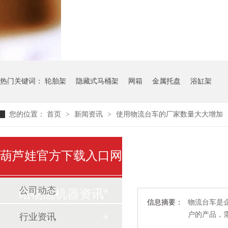
气瓶料架
货架系统
热门关键词：
轮胎架
隐藏式马桶架
网箱
金属托盘
浴缸架
您的位置：
首页
>
新闻资讯
>
使用物流台车的厂家数量大大增加
葫芦娃官方下载入口网
公司动态
站物流机器资讯
信息摘要：
物流台车是企
户的产品
行业资讯