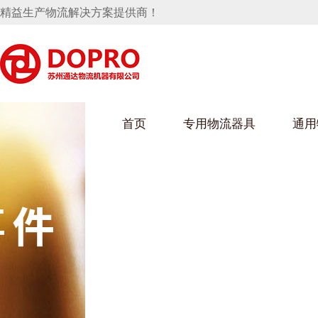
精益生产物流解决方案提供商！
首页
专用物流器具
通用
马桶水箱支架
UWAIN葫芦娃下载最污架
葫芦娃短视频
手推车
汽车行业
乌龟车/平台车
化纤纺织行业
托盘
保险杠料架
发动机料架
丝车/纺丝车
冲压件料架
仪表盘料架
料架
消声器料架
KD包装箱
网箱
卫浴行业
钢板箱
化工行业
架