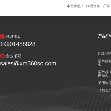
本文标签：
物流台车
厂家
产品中
联系电话
19901488828
HULU
企业邮箱
葫芦娃短
sales@xm360so.com
架
葫芦娃H
网站架
通用物
马桶支