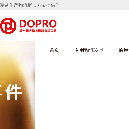
精益生产物流解决方案提供商！
首页
专用物流器具
通用
马桶水箱支架
UWAIN葫芦娃下载最污架
葫芦娃短视频
手推车
汽车行业
乌龟车/平台车
化纤纺织行业
托盘
保险杠料架
发动机料架
丝车/纺丝车
冲压件料架
仪表盘料架
料架
消声器料架
KD包装箱
网箱
卫浴行业
钢板箱
化工行业
架