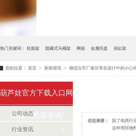
气瓶料架
货架系统
热门关键词：
轮胎架
隐藏式马桶架
网箱
金属托盘
浴缸架
您的位置：
首页
>
新闻资讯
>
物流台车厂家分享在设计中的小心
葫芦娃官方下载入口网
公司动态
站物流机器资讯
信息摘要：
除了电商行业之
这种周转物
行业资讯