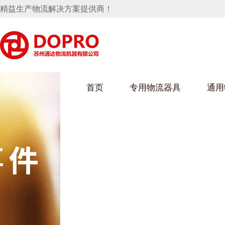
精益生产物流解决方案提供商！
首页
专用物流器具
通用
马桶水箱支架
UWAIN葫芦娃下载最污架
葫芦娃短视频
手推车
汽车行业
乌龟车/平台车
化纤纺织行业
托盘
保险杠料架
发动机料架
丝车/纺丝车
冲压件料架
仪表盘料架
料架
消声器料架
KD包装箱
网箱
卫浴行业
钢板箱
化工行业
架