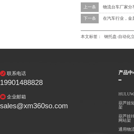
上一条
物流台车厂家分
下一条
在汽车行业
本文标签：
钢托盘-自动化
产品中
联系电话
19901488828
HULU
企业邮箱
葫芦娃短
sales@xm360so.com
架
葫芦娃H
网站架
通用物