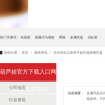
气瓶料架
货架系统
热门关键词：
轮胎架
隐藏式马桶架
网箱
金属托盘
浴缸架
您的位置：
首页
>
新闻资讯
>
在自动化立体库中如何选择钢托盘
葫芦娃官方下载入口网
公司动态
站物流机器资讯
信息摘要：
金属托盘在自
很多种
行业资讯