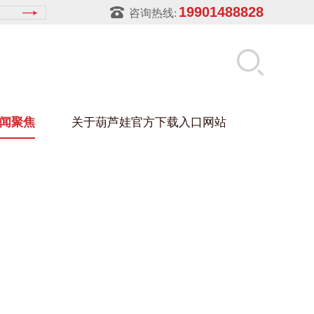
19901488828
咨询热线:
闻聚焦
关于葫芦娃官方下载入口网站
LUWA污官方下载入口网站
玻璃架
幕墙架
浴缸托盘