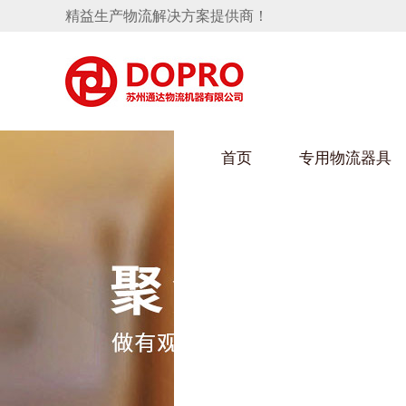
精益生产物流解决方案提供商！
首页
专用物流器具
隐藏式马桶水箱支架
HULUWAIN葫芦娃下载最污架
葫芦
手推车
汽车行业
乌龟
化纤
变速箱托盘
保险杠料架
发动机料架
丝车
轮胎架
冲压件料架
仪表盘料架
转向机料架
消声器料架
KD包装箱
网箱
卫浴行业
钢板
化工
悬挂料架