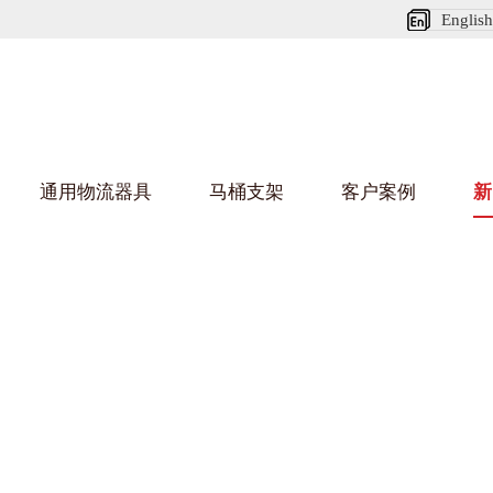
English
通用物流器具
马桶支架
客户案例
新
娃短视频APP安装下载进入架
葫芦娃HU
架
车/平台车
纺织行业
金属零件盒
建筑行业
/纺丝车
布车/布匹架
丝箱
铝型材架
箱
行业
金属托盘
包装行业