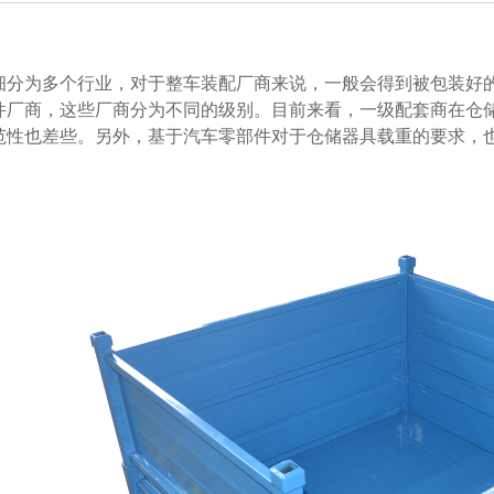
为多个行业，对于整车装配厂商来说，一般会得到被包装好
商，这些厂商分为不同的级别。目前来看，一级配套商在仓储
范性也差些。另外，基于汽车零部件对于仓储器具载重的要求