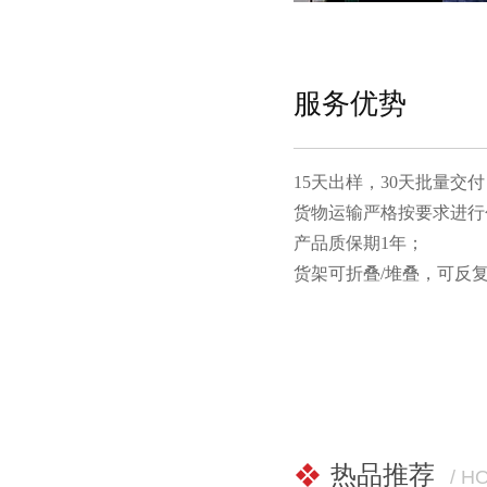
服务优势
15天出样，30天批量交付
货物运输严格按要求进行包装
产品质保期1年；
货架可折叠/堆叠，可反
热品推荐
/ H