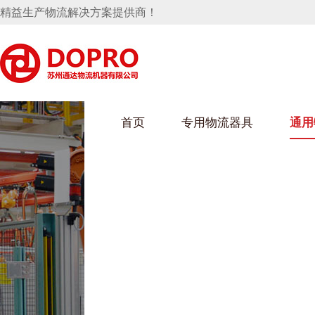
精益生产物流解决方案提供商！
首页
专用物流器具
通用
马桶水箱支架
UWAIN葫芦娃下载最污架
葫芦娃短视频
手推车
汽车行业
乌龟车/平台车
化纤纺织行业
托盘
保险杠料架
发动机料架
丝车/纺丝车
冲压件料架
仪表盘料架
料架
消声器料架
KD包装箱
网箱
卫浴行业
钢板箱
化工行业
架