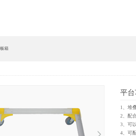
系统
猪饲料槽
板箱
平台
1、
2
3、
4