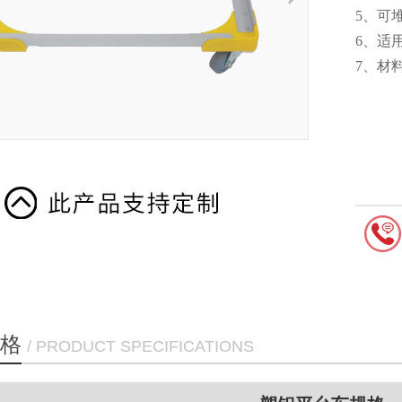
5、
6
7、
格
/ PRODUCT SPECIFICATIONS