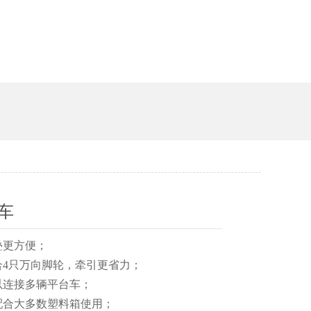
车
堆叠更方便；
、配合4只万向脚轮，牵引更省力；
可以连接多辆平台车；
、可配合大多数塑料箱使用；