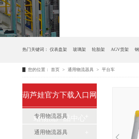
气瓶料架
货架
热门关键词：
仪表盘架
玻璃架
轮胎架
AGV货架
钢
您的位置：
首页
>
通用物流器具
>
平台车
葫芦娃官方下载入口网
专用物流器具
站物流产品中心
通用物流器具