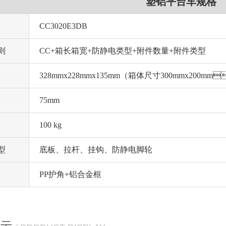
塑铝平台车规格
CC3020E3DB
则
CC+箱长箱宽+防静电类型+附件数量+附件类型
328mmx228mmx135mm（箱体尺寸300mmx20
75mm
100 kg
型
底板、拉杆、挂钩、防静电脚轮
PP护角+铝合金框