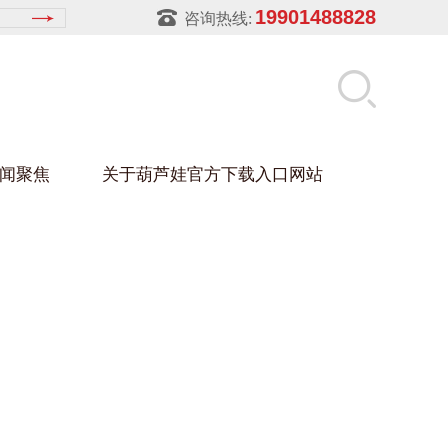
19901488828
咨询热线:
闻聚焦
关于葫芦娃官方下载入口网站
LUWA污官方下载入口网站
玻璃架
幕墙架
浴缸托盘