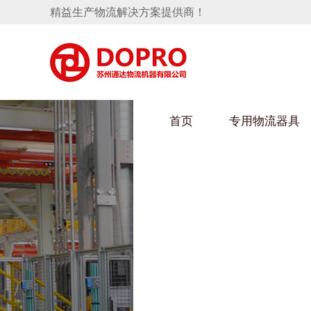
精益生产物流解决方案提供商！
首页
专用物流器具
隐藏式马桶水箱支架
HULUWAIN葫芦娃下载最污架
葫芦
手推车
汽车行业
乌龟
化纤
变速箱托盘
保险杠料架
发动机料架
丝车
轮胎架
冲压件料架
仪表盘料架
转向机料架
消声器料架
KD包装箱
网箱
卫浴行业
钢板
化工
悬挂料架