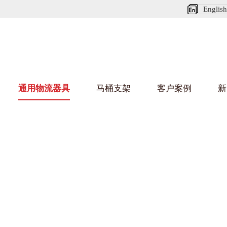
English
通用物流器具
马桶支架
客户案例
新
娃短视频APP安装下载进入架
葫芦娃HU
架
车/平台车
纺织行业
金属零件盒
建筑行业
/纺丝车
布车/布匹架
丝箱
铝型材架
箱
行业
金属托盘
包装行业