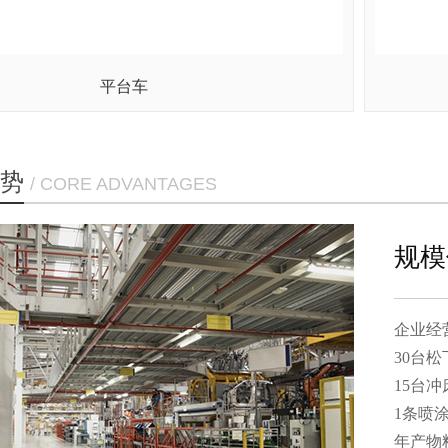
平台车
势
/ CORE ADVANTAGES
规模
企业经营面
30台松下
15台冲床
1条喷涂流
年产物料